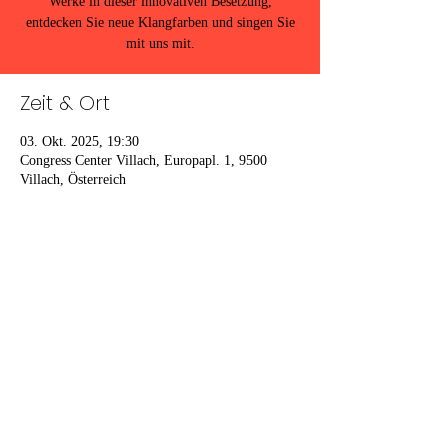
Werke in dieser innovativen Besetzung,
entdecken Sie neue Klangfarben und singen Sie
mit uns mit.
Zeit & Ort
03. Okt. 2025, 19:30
Congress Center Villach, Europapl. 1, 9500
Villach, Österreich
Diese Veranstaltung teilen