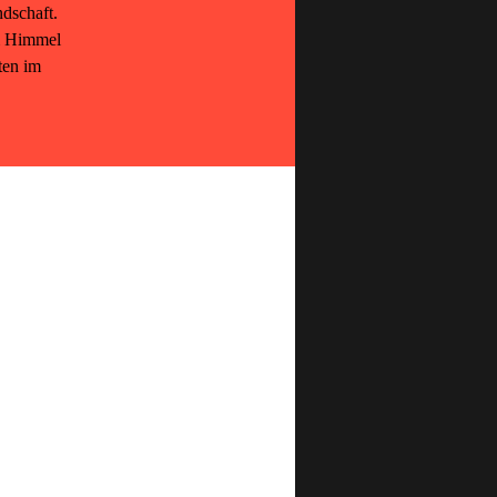
dschaft.
em Himmel
ten im