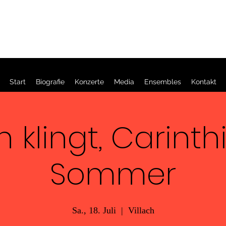
Michael Schwarzenbacher -
Akkordeon
Start
Biografie
Konzerte
Media
Ensembles
Kontakt
h klingt, Carint
Sommer
Sa., 18. Juli
  |  
Villach